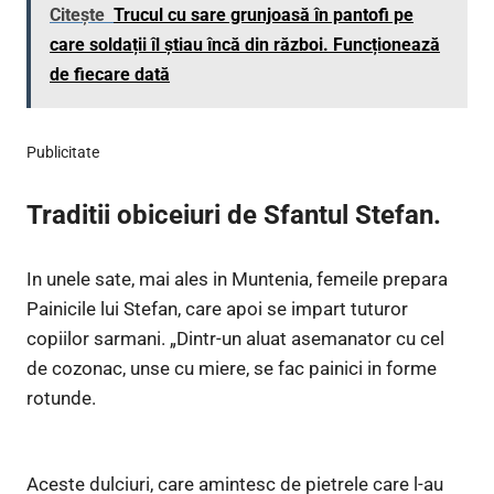
Citește
Trucul cu sare grunjoasă în pantofi pe
care soldații îl știau încă din război. Funcționează
de fiecare dată
Publicitate
Traditii obiceiuri de Sfantul Stefan.
In unele sate, mai ales in Muntenia, femeile prepara
Painicile lui Stefan, care apoi se impart tuturor
copiilor sarmani. „Dintr-un aluat asemanator cu cel
de cozonac, unse cu miere, se fac painici in forme
rotunde.
Aceste dulciuri, care amintesc de pietrele care l-au