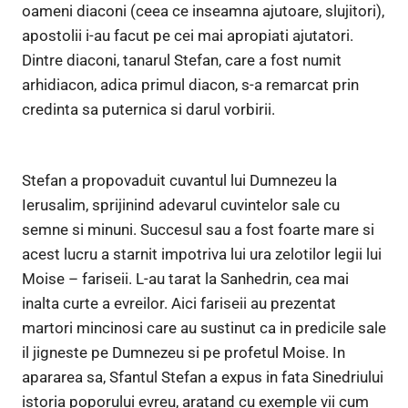
oameni diaconi (ceea ce inseamna ajutoare, slujitori),
apostolii i-au facut pe cei mai apropiati ajutatori.
Dintre diaconi, tanarul Stefan, care a fost numit
arhidiacon, adica primul diacon, s-a remarcat prin
credinta sa puternica si darul vorbirii.
Stefan a propovaduit cuvantul lui Dumnezeu la
Ierusalim, sprijinind adevarul cuvintelor sale cu
semne si minuni. Succesul sau a fost foarte mare si
acest lucru a starnit impotriva lui ura zelotilor legii lui
Moise – fariseii. L-au tarat la Sanhedrin, cea mai
inalta curte a evreilor. Aici fariseii au prezentat
martori mincinosi care au sustinut ca in predicile sale
il jigneste pe Dumnezeu si pe profetul Moise. In
apararea sa, Sfantul Stefan a expus in fata Sinedriului
istoria poporului evreu, aratand cu exemple vii cum