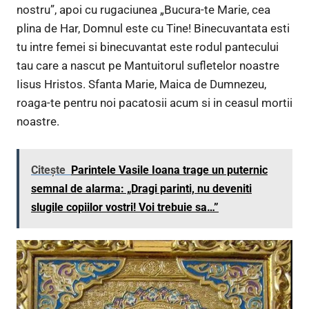
nostru”, apoi cu rugaciunea „Bucura-te Marie, cea
plina de Har, Domnul este cu Tine! Binecuvantata esti
tu intre femei si binecuvantat este rodul pantecului
tau care a nascut pe Mantuitorul sufletelor noastre
Iisus Hristos. Sfanta Marie, Maica de Dumnezeu,
roaga-te pentru noi pacatosii acum si in ceasul mortii
noastre.
Citește
Parintele Vasile Ioana trage un puternic
semnal de alarma: „Dragi parinti, nu deveniti
slugile copiilor vostri! Voi trebuie sa…”