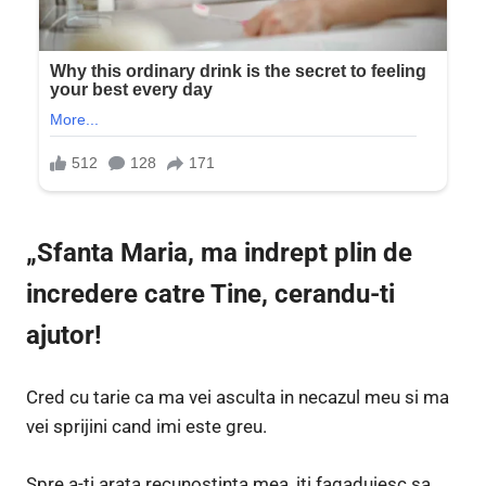
„Sfanta Maria, ma indrept plin de
incredere catre Tine, cerandu-ti
ajutor!
Cred cu tarie ca ma vei asculta in necazul meu si ma
vei sprijini cand imi este greu.
Spre a-ti arata recunostinta mea, iti fagaduiesc sa