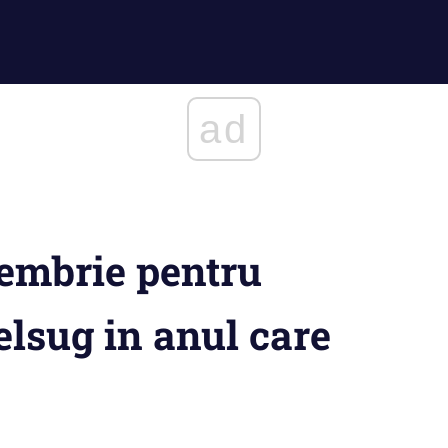
ad
cembrie pentru
elsug in anul care