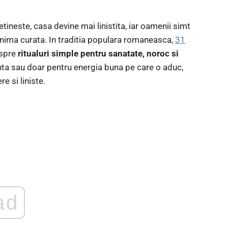
etineste, casa devine mai linistita, iar oamenii simt
 inima curata. In traditia populara romaneasca,
31
espre
ritualuri simple pentru sanatate, noroc si
uinta sau doar pentru energia buna pe care o aduc,
re si liniste.
ad