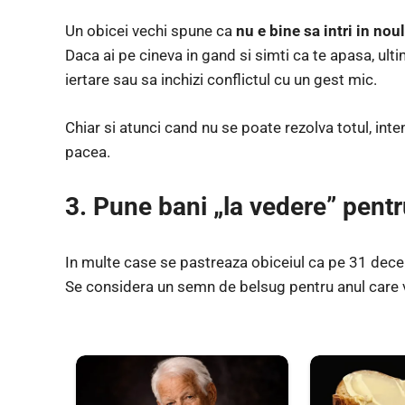
Un obicei vechi spune ca
nu e bine sa intri in nou
Daca ai pe cineva in gand si simti ca te apasa, ulti
iertare sau sa inchizi conflictul cu un gest mic.
Chiar si atunci cand nu se poate rezolva totul, inte
pacea.
3. Pune bani „la vedere” pent
In multe case se pastreaza obiceiul ca pe 31 dec
Se considera un semn de belsug pentru anul care 