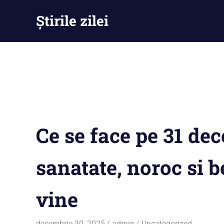
Skip
Știrile zilei
to
content
Știrile
zilei
–
Ești
la
curent
cu
tot
Ce se face pe 31 de
ce
se
întămplă
sanatate, noroc si b
vine
decembrie 30, 2025
admin
Uncategorized