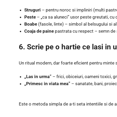
Struguri
– pentru noroc si impliniri (multi pastr
Peste
– „ca sa aluneci” usor peste greutati, cu d
Boabe
(fasole, linte) – simbol al belsugului si al
Coaja de paine
pastrata cu respect – semn de 
6. Scrie pe o hartie ce lasi in 
Un ritual modern, dar foarte eficient pentru minte s
„Las in urma”
– frici, obiceiuri, oameni toxici, gr
„Primesc in viata mea”
– sanatate, bani, proiecte
Este o metoda simpla de a-ti seta intentiile si de a