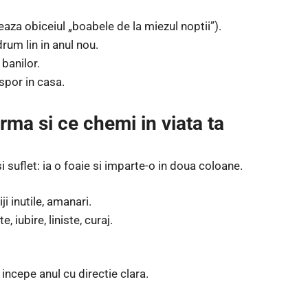
eaza obiceiul „boabele de la miezul noptii”).
rum lin in anul nou.
 banilor.
spor in casa.
urma si ce chemi in viata ta
i suflet: ia o foaie si imparte-o in doua coloane.
iji inutile, amanari.
, iubire, liniste, curaj.
 incepe anul cu directie clara.