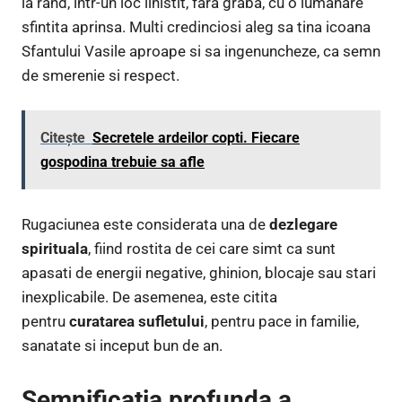
la rand, intr-un loc linistit, fara graba, cu o lumanare
sfintita aprinsa. Multi credinciosi aleg sa tina icoana
Sfantului Vasile aproape si sa ingenuncheze, ca semn
de smerenie si respect.
Citește
Secretele ardeilor copti. Fiecare
gospodina trebuie sa afle
Rugaciunea este considerata una de
dezlegare
spirituala
, fiind rostita de cei care simt ca sunt
apasati de energii negative, ghinion, blocaje sau stari
inexplicabile. De asemenea, este citita
pentru
curatarea sufletului
, pentru pace in familie,
sanatate si inceput bun de an.
Semnificatia profunda a