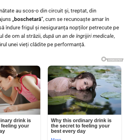
ate au scos-o din circuit și, treptat, din
ajuns „
boschetară
”, cum se recunoaște amar în
să îndure frigul și nesiguranța nopților petrecute pe
l de om al străzii,
după un an de îngrijiri medicale
,
rul unei vieți clădite pe performanță.