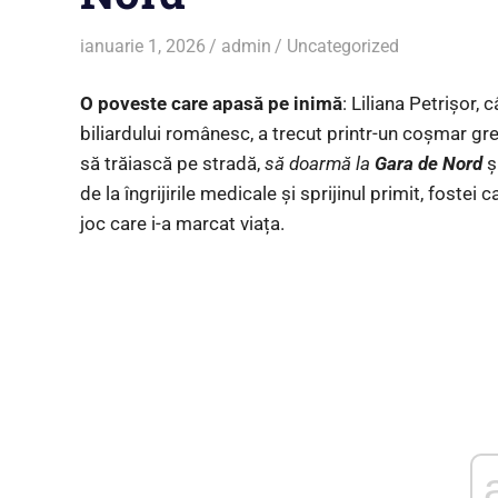
ianuarie 1, 2026
admin
Uncategorized
O poveste care apasă pe inimă
: Liliana Petrișor, 
biliardului românesc, a trecut printr-un coșmar g
să trăiască pe stradă,
să doarmă la
Gara de Nord
ș
de la îngrijirile medicale și sprijinul primit, fost
joc care i-a marcat viața.