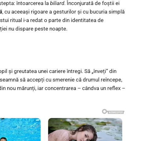
ștepta: întoarcerea la
biliard
. Înconjurată de foștii ei
ă
, cu aceeași rigoare a gesturilor și cu bucuria simplă
stui ritual i-a redat o parte din identitatea de
iei nu dispare peste noapte.
pil și greutatea unei cariere întregi. Să „înveți” din
 înseamnă să accepți cu smerenie că drumul reîncepe,
ac din nou mărunți, iar concentrarea – cândva un reflex –