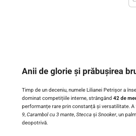
Anii de glorie și prăbușirea b
Timp de un deceniu, numele Lilianei Petrișor a în
dominat competițiile interne, strângând
42 de med
performanțe rare prin constanță și versatilitate. A
9
,
Carambol cu 3 mante
,
Stecca
și
Snooker
, un pal
deopotrivă.