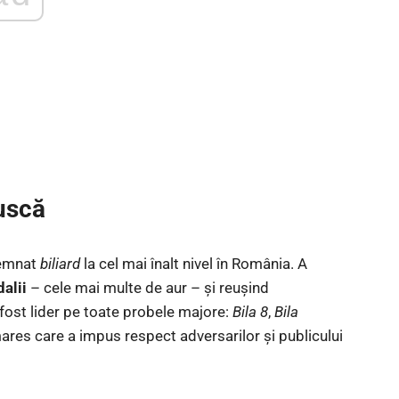
ruscă
semnat
biliard
la cel mai înalt nivel în România. A
alii
– cele mai multe de aur – și reușind
 fost lider pe toate probele majore:
Bila 8
,
Bila
mares care a impus respect adversarilor și publicului