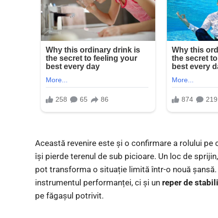
Această revenire este și o confirmare a rolului pe
își pierde terenul de sub picioare. Un loc de spriji
pot transforma o situație limită într-o nouă șansă.
instrumentul performanței, ci și un
reper de stabil
pe făgașul potrivit.