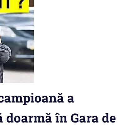
ă campioană a
ă doarmă în Gara de