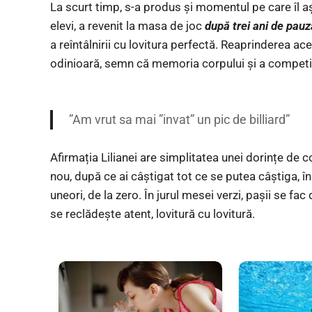
La scurt timp, s-a produs și momentul pe care îl a
elevi, a revenit la masa de joc
după trei ani de pauz
a reîntâlnirii cu lovitura perfectă. Reaprinderea ace
odinioară, semn că memoria corpului și a competiț
”Am vrut sa mai ”invat” un pic de billiard”
Afirmația Lilianei are simplitatea unei dorințe de co
nou, după ce ai câștigat tot ce se putea câștiga,
uneori, de la zero. În jurul mesei verzi, pașii se f
se reclădește atent, lovitură cu lovitură.