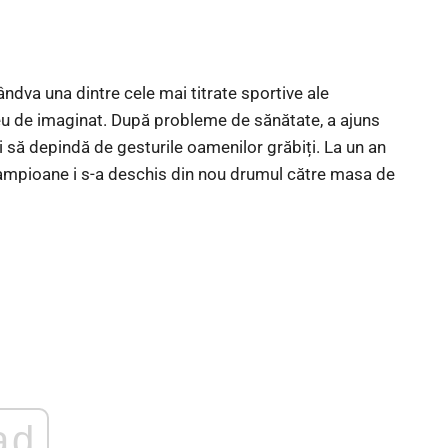
cândva una dintre cele mai titrate sportive ale
reu de imaginat. După probleme de sănătate, a ajuns
i să depindă de gesturile oamenilor grăbiți. La un an
ei campioane i s-a deschis din nou drumul către masa de
ad