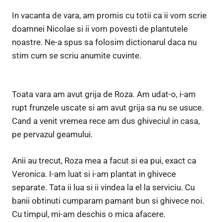
In vacanta de vara, am promis cu totii ca ii vom scrie
doamnei Nicolae si ii vom povesti de plantutele
noastre. Ne-a spus sa folosim dictionarul daca nu
stim cum se scriu anumite cuvinte.
Toata vara am avut grija de Roza. Am udat-o, i-am
rupt frunzele uscate si am avut grija sa nu se usuce.
Cand a venit vremea rece am dus ghiveciul in casa,
pe pervazul geamului.
Anii au trecut, Roza mea a facut si ea pui, exact ca
Veronica. I-am luat si i-am plantat in ghivece
separate. Tata ii lua si ii vindea la el la serviciu. Cu
banii obtinuti cumparam pamant bun si ghivece noi.
Cu timpul, mi-am deschis o mica afacere.