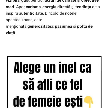
vizibilă
,
gust
pentru
lucruri de calitate
și
obiective
mari
. Apar
carisma
,
energia directă
și
tendința
de a
inspira
autenticitate
. Dincolo de notele
spectaculoase, este
menționată
generozitatea
,
pasiunea
și
pofta de
viață
.