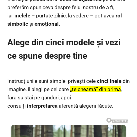
preferăm spun ceva despre felul nostru de a fi,
iar
inelele
– purtate zilnic, la vedere – pot avea
rol
simbolic
și
emoțional
.
Alege din cinci modele și vezi
ce spune despre tine
Instrucțiunile sunt simple: privești cele
cinci inele
din
imagine, îl alegi pe cel care
„te cheamă” din prima
,
fără să stai pe gânduri, apoi
consulți
interpretarea
aferentă alegerii făcute.