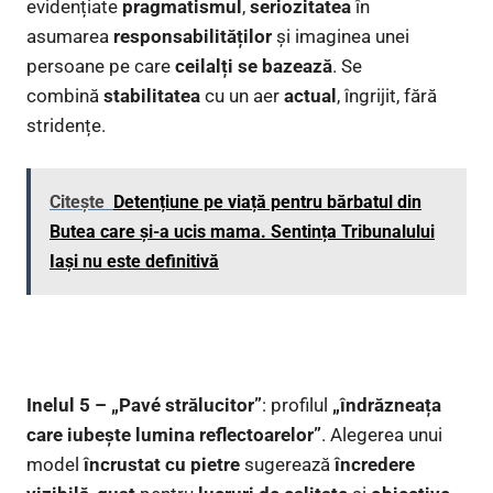
evidențiate
pragmatismul
,
seriozitatea
în
asumarea
responsabilităților
și imaginea unei
persoane pe care
ceilalți se bazează
. Se
combină
stabilitatea
cu un aer
actual
, îngrijit, fără
stridențe.
Citește
Detențiune pe viață pentru bărbatul din
Butea care și-a ucis mama. Sentința Tribunalului
Iași nu este definitivă
Inelul 5 – „Pavé strălucitor”
: profilul
„îndrăzneața
care iubește lumina reflectoarelor”
. Alegerea unui
model
încrustat cu pietre
sugerează
încredere