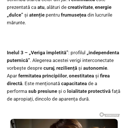
prezentată ca
atu
, alături de
creativitate
,
energie
„dulce”
și
atenție
pentru
frumusețea
din lucrurile
mărunte.
Inelul 3 – „Veriga împletită”
: profilul
„independenta
puternică”
. Alegerea acestei verigi interconectate
vorbește despre
curaj
,
reziliență
și
autonomie
.
Apar
fermitatea principiilor
,
onestitatea
și
firea
directă
. Este menționată
capacitatea
de a
performa
sub presiune
și o
loialitate protectivă
față
de apropiați, dincolo de aparența dură.