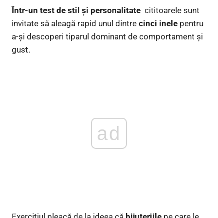
Într-un test de stil și personalitate
cititoarele sunt
invitate să aleagă rapid unul dintre
cinci inele
pentru
a-și descoperi tiparul dominant de comportament și
gust.
ad
Exercițiul pleacă de la ideea că
bijuteriile
pe care le