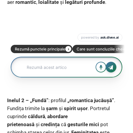
aer
romantic
,
loialitate
și
legături profunde
.
Inelul 2 – „Fundă”
: profilul
„romantica jucăușă”
.
Fundița trimite la
șarm
și
spirit ușor
. Portretul
cuprinde
căldură
,
abordare
prietenoasă
și
credința
că
gesturile mici
pot
schimba starea celor din jur.
Feminitatea
este