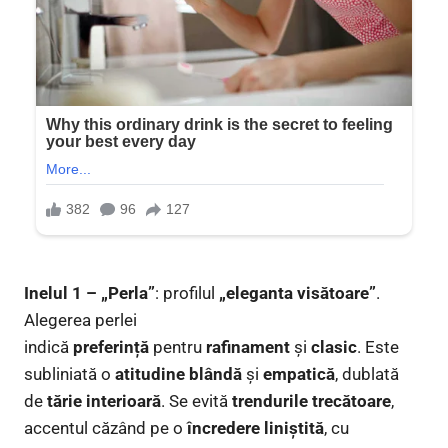
Inelul 1 – „Perla”
: profilul
„eleganta visătoare”
.
Alegerea perlei
indică
preferință
pentru
rafinament
și
clasic
. Este
subliniată o
atitudine blândă
și
empatică
, dublată
de
tărie interioară
. Se evită
trendurile trecătoare
,
accentul căzând pe o
încredere liniștită
, cu