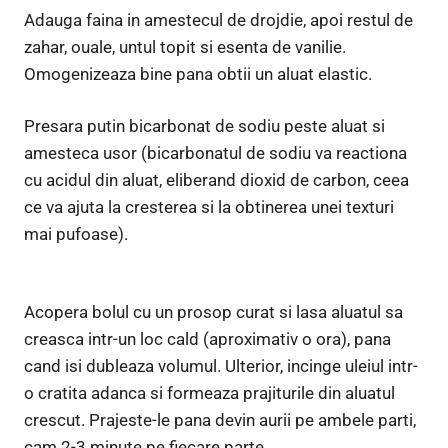
Adauga faina in amestecul de drojdie, apoi restul de
zahar, ouale, untul topit si esenta de vanilie.
Omogenizeaza bine pana obtii un aluat elastic.
Presara putin bicarbonat de sodiu peste aluat si
amesteca usor (bicarbonatul de sodiu va reactiona
cu acidul din aluat, eliberand dioxid de carbon, ceea
ce va ajuta la cresterea si la obtinerea unei texturi
mai pufoase).
Acopera bolul cu un prosop curat si lasa aluatul sa
creasca intr-un loc cald (aproximativ o ora), pana
cand isi dubleaza volumul. Ulterior, incinge uleiul intr-
o cratita adanca si formeaza prajiturile din aluatul
crescut. Prajeste-le pana devin aurii pe ambele parti,
cam 2-3 minute pe fiecare parte.