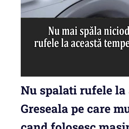
Nu spalati rufele l
Greseala pe care mu
cand folosesc masin