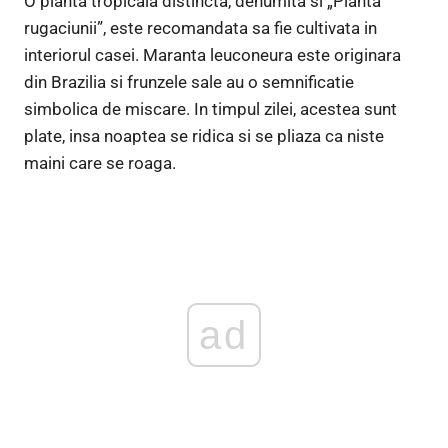
O planta tropicala distincta, denumita si „Planta
rugaciunii”, este recomandata sa fie cultivata in
interiorul casei. Maranta leuconeura este originara
din Brazilia si frunzele sale au o semnificatie
simbolica de miscare. In timpul zilei, acestea sunt
plate, insa noaptea se ridica si se pliaza ca niste
maini care se roaga.
ad