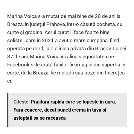
Marina Voica s-a mutat de mai bine de 20 de ani la
Breaza, în județul Prahova, într-o căsuță cochetă, cu
curte și grădina. Aerul curat îi face foarte bine
solistei, care în 2021 a avut o mare cumpănă, fiind
operată pe cord, la o clinică privată din Braşov. La cei
87 de ani, Marina Voica își alină singurătatea pe
Facebook și le arată fanilor fie imagini din superba ei
curte, de la Breaza, fie melodii sau poze din tinerețea
ei.
Citește
Prajitura rapida care se topeste in gura.
Fara coacere, decat puneti crema in tava si
asteptati sa se raceasca