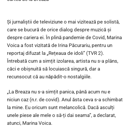
Și jurnaliștii de televiziune o mai vizitează pe solistă,
care se bucură de orice dialog despre muzică și
despre cariera ei. În plină pandemie de Covid, Marina
Voica a fost vizitată de Irina Păcurariu, pentru un
reportaj difuzat la „Rețeaua de idoli” (TVR 2).
Întrebată cum a simțit izolarea, artista nu s-a plâns,
căci e obișnuită să locuiască singură, dar a
recunsocut că au năpădit-o nostalgiile.
„La Breaza nu s-a simțit panica, până acum nu e
niciun caz (n.r. de covid). Anul ăsta ceva s-a schimbat
la mine. Eu oricum sunt melancolică. Dacă asculți
unele piese ale mele o să-ți dai seama”, a declarat,
atunci, Marina Voica.