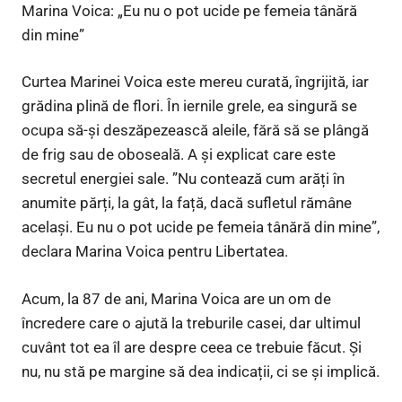
Marina Voica: „Eu nu o pot ucide pe femeia tânără
din mine”
Curtea Marinei Voica este mereu curată, îngrijită, iar
grădina plină de flori. În iernile grele, ea singură se
ocupa să-și deszăpezească aleile, fără să se plângă
de frig sau de oboseală. A și explicat care este
secretul energiei sale. ”Nu contează cum arăți în
anumite părți, la gât, la față, dacă sufletul rămâne
același. Eu nu o pot ucide pe femeia tânără din mine”,
declara Marina Voica pentru Libertatea.
Acum, la 87 de ani, Marina Voica are un om de
încredere care o ajută la treburile casei, dar ultimul
cuvânt tot ea îl are despre ceea ce trebuie făcut. Și
nu, nu stă pe margine să dea indicații, ci se și implică.