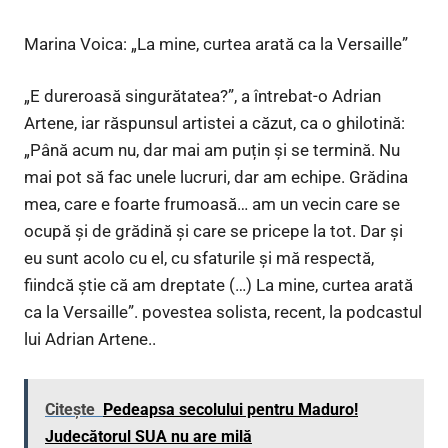
Marina Voica: „La mine, curtea arată ca la Versaille”
„E dureroasă singurătatea?”, a întrebat-o Adrian
Artene, iar răspunsul artistei a căzut, ca o ghilotină:
„Până acum nu, dar mai am puțin și se termină. Nu
mai pot să fac unele lucruri, dar am echipe. Grădina
mea, care e foarte frumoasă… am un vecin care se
ocupă și de grădină și care se pricepe la tot. Dar și
eu sunt acolo cu el, cu sfaturile și mă respectă,
fiindcă știe că am dreptate (…) La mine, curtea arată
ca la Versaille”. povestea solista, recent, la podcastul
lui Adrian Artene..
Citește
Pedeapsa secolului pentru Maduro!
Judecătorul SUA nu are milă