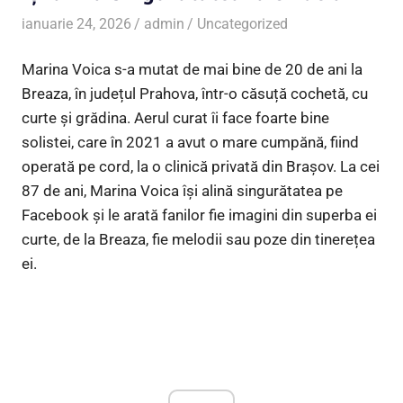
ianuarie 24, 2026
admin
Uncategorized
Marina Voica s-a mutat de mai bine de 20 de ani la
Breaza, în județul Prahova, într-o căsuță cochetă, cu
curte și grădina. Aerul curat îi face foarte bine
solistei, care în 2021 a avut o mare cumpănă, fiind
operată pe cord, la o clinică privată din Braşov. La cei
87 de ani, Marina Voica își alină singurătatea pe
Facebook și le arată fanilor fie imagini din superba ei
curte, de la Breaza, fie melodii sau poze din tinerețea
ei.