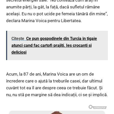
secretul energiei sale. ”Nu contează cum arăți în
anumite părți, la gât, la față, dacă sufletul rămâne
același. Eu nu o pot ucide pe femeia tânără din mine”,
declara Marina Voica pentru Libertatea.
Citește
Ce pun gospodinele din Turcia in tigaie
atunci cand fac cartofi prajiti. Ies crocanti si
deliciosi
Acum, la 87 de ani, Marina Voica are un om de
încredere care o ajută la treburile casei, dar ultimul
cuvânt tot ea îl are despre ceea ce trebuie făcut. Și
nu, nu stă pe margine să dea indicații, ci se și implică.