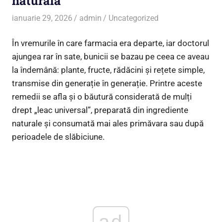
naturală
ianuarie 29, 2026
admin
Uncategorized
În vremurile în care farmacia era departe, iar doctorul
ajungea rar în sate, bunicii se bazau pe ceea ce aveau
la îndemână: plante, fructe, rădăcini și rețete simple,
transmise din generație în generație. Printre aceste
remedii se afla și o băutură considerată de mulți
drept „leac universal”, preparată din ingrediente
naturale și consumată mai ales primăvara sau după
perioadele de slăbiciune.