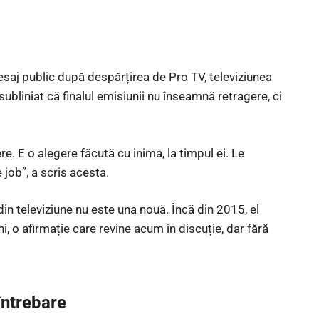
saj public după despărțirea de Pro TV, televiziunea
ubliniat că finalul emisiunii nu înseamnă retragere, ci
. E o alegere făcută cu inima, la timpul ei. Le
job”, a scris acesta.
din televiziune nu este una nouă. Încă din 2015, el
i, o afirmație care revine acum în discuție, dar fără
întrebare