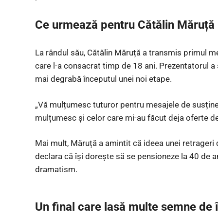
Ce urmează pentru Cătălin Măruță
La rândul său, Cătălin Măruță a transmis primul me
care l-a consacrat timp de 18 ani. Prezentatorul a s
mai degrabă începutul unei noi etape.
„Vă mulțumesc tuturor pentru mesajele de susținere
mulțumesc și celor care mi-au făcut deja oferte de 
Mai mult, Măruță a amintit că ideea unei retrageri 
declara că își dorește să se pensioneze la 40 de an
dramatism.
Un final care lasă multe semne de 