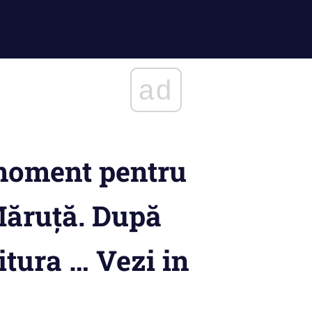
ad
moment pentru
Măruță. După
itura … Vezi in