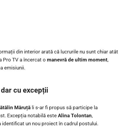
ormații din interior arată că lucrurile nu sunt chiar atât
a Pro TV a încercat o
manevră de ultim moment
,
a emisiunii.
 dar cu excepții
ătălin Măruță
li s-ar fi propus să participe la
ust. Excepția notabilă este
Alina Tolontan
,
 identificat un nou proiect în cadrul postului.