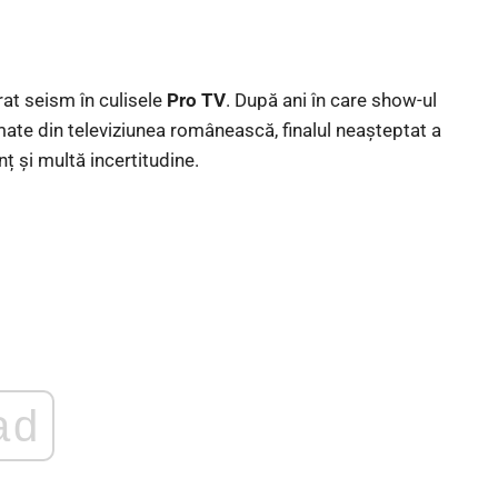
at seism în culisele
Pro TV
. După ani în care show-ul
rmate din televiziunea românească, finalul neașteptat a
ț și multă incertitudine.
ad