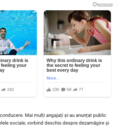
de conducere. Mai mulți angajați și-au anunțat public
lele sociale, vorbind deschis despre dezamăgire și