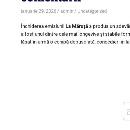
ianuarie 29, 2026
admin
Uncategorized
Închiderea emisiunii
La Măruță
a produs un adevăr
a fost unul dintre cele mai longevive și stabile fo
lăsat în urmă o echipă debusolată, concedieri în lan