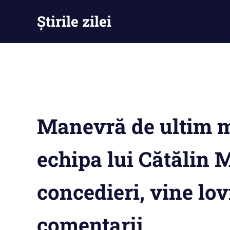
Skip
Știrile zilei
to
content
Știrile
zilei
–
Ești
la
curent
cu
Manevră de ultim 
tot
ce
se
echipa lui Cătălin 
întămplă
concedieri, vine lov
comentarii