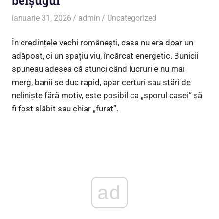
belșugul
ianuarie 31, 2026
admin
Uncategorized
În credințele vechi românești, casa nu era doar un
adăpost, ci un spațiu viu, încărcat energetic. Bunicii
spuneau adesea că atunci când lucrurile nu mai
merg, banii se duc rapid, apar certuri sau stări de
neliniște fără motiv, este posibil ca „sporul casei” să
fi fost slăbit sau chiar „furat”.
ad