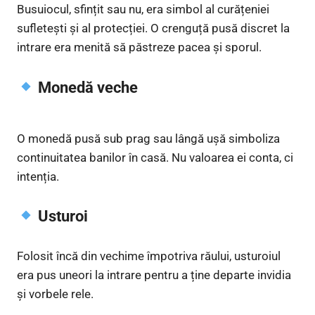
Busuiocul, sfințit sau nu, era simbol al curățeniei
sufletești și al protecției. O crenguță pusă discret la
intrare era menită să păstreze pacea și sporul.
Monedă veche
O monedă pusă sub prag sau lângă ușă simboliza
continuitatea banilor în casă. Nu valoarea ei conta, ci
intenția.
Usturoi
Folosit încă din vechime împotriva răului, usturoiul
era pus uneori la intrare pentru a ține departe invidia
și vorbele rele.