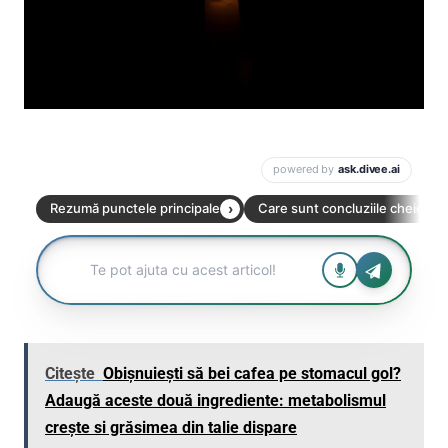
Citește
Obișnuiești să bei cafea pe stomacul gol?
Adaugă aceste două ingrediente: metabolismul
crește si grăsimea din talie dispare