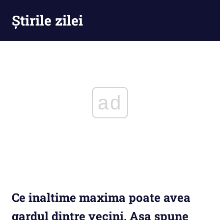
Skip
Știrile zilei
to
content
Știrile
zilei
–
Ești
la
curent
ad
cu
tot
ce
se
întămplă
Ce inaltime maxima poate avea
gardul dintre vecini. Asa spune