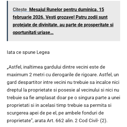
Citește
Mesajul Runelor pentru duminica, 15
februarie 2026. Vesti grozave! Patru zodii sunt
protejate de divinitate, au parte de prosperitate si
oportunitati uriase…
Iata ce spune Legea
„Astfel, inaltimea gardului dintre vecini este de
maximum 2 metri cu derogarile de rigoare. Astfel, un
gard despartitor intre vecini nu trebuie sa incalce nici
dreptul la proprietate si posesie al vecinului si nici nu
trebuie sa fie amplasat doar pe o singura parte a unei
proprietati si in acelasi timp trebuie sa permita si
scurgerea apei de pe el, pe ambele fonduri de
proprietate”, arata Art. 662 alin. 2 Cod Civil- (2).