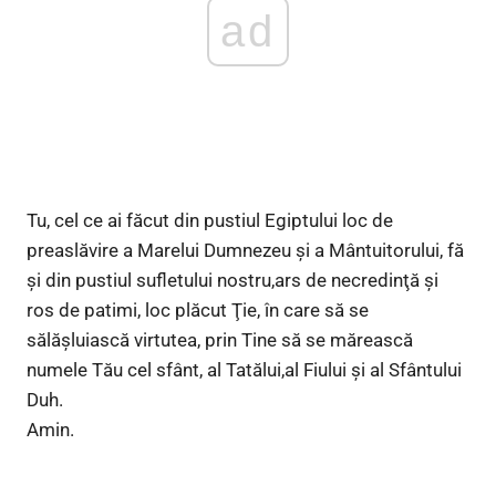
ad
Tu, cel ce ai făcut din pustiul Egiptului loc de
preaslăvire a Marelui Dumnezeu şi a Mântuitorului, fă
şi din pustiul sufletului nostru,ars de necredinţă şi
ros de patimi, loc plăcut Ţie, în care să se
sălăşluiască virtutea, prin Tine să se mărească
numele Tău cel sfânt, al Tatălui,al Fiului şi al Sfântului
Duh.
Amin.