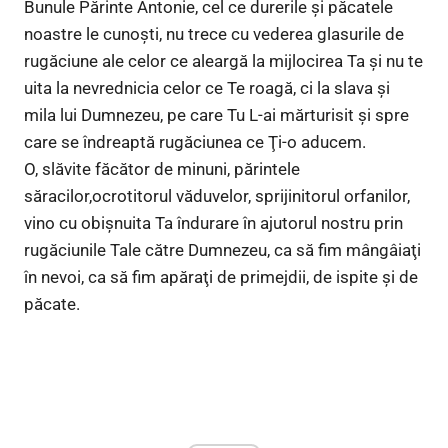
Bunule Părinte Antonie, cel ce durerile şi păcatele
noastre le cunoşti, nu trece cu vederea glasurile de
rugăciune ale celor ce aleargă la mijlocirea Ta şi nu te
uita la nevrednicia celor ce Te roagă, ci la slava şi
mila lui Dumnezeu, pe care Tu L-ai mărturisit şi spre
care se îndreaptă rugăciunea ce Ţi-o aducem.
O, slăvite făcător de minuni, părintele
săracilor,ocrotitorul văduvelor, sprijinitorul orfanilor,
vino cu obişnuita Ta îndurare în ajutorul nostru prin
rugăciunile Tale către Dumnezeu, ca să fim mângâiaţi
în nevoi, ca să fim apăraţi de primejdii, de ispite şi de
păcate.