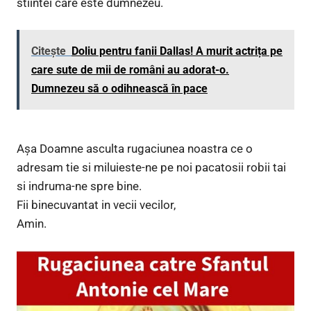
stiintei care este dumnezeu.
Citește
Doliu pentru fanii Dallas! A murit actrița pe
care sute de mii de români au adorat-o.
Dumnezeu să o odihnească în pace
Aşa Doamne asculta rugaciunea noastra ce o
adresam tie si miluieste-ne pe noi pacatosii robii tai
si indruma-ne spre bine.
Fii binecuvantat in vecii vecilor,
Amin.