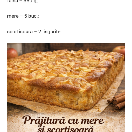
faina – 350 g;
mere – 5 buc.;
scortisoara – 2 lingurite.