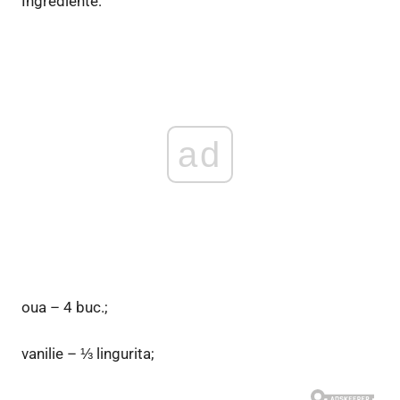
Ingrediente:
ad
oua – 4 buc.;
vanilie – ⅓ lingurita;