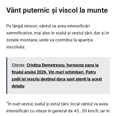
Vânt puternic și viscol la munte
Pe lângă ninsori, vântul va avea intensificări
semnificative, mai ales în sudul și vestul țării, dar și în
zonele montane, unde va contribui la apariția
viscolului.
Citește
Cristina Demetrescu, horoscop pana la
finalul anului 2026. Vin mari schimbari. Patru
zodii isi rescriu destinul daca sunt atenti la acest
detaliu
”În sud-vestul, sudul şi estul ţării, local vântul va avea
intensificări cu viteze în general de 45…50 km/h, iar în