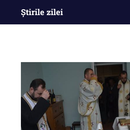
Skip
Știrile zilei
to
content
Știrile
zilei
–
Ești
la
curent
cu
tot
ce
se
întămplă