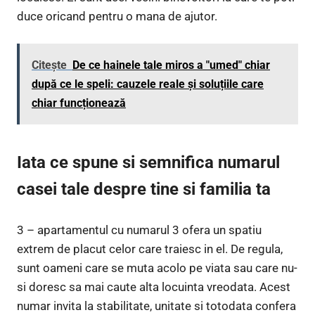
duce oricand pentru o mana de ajutor.
Citește
De ce hainele tale miros a "umed" chiar
după ce le speli: cauzele reale și soluțiile care
chiar funcționează
Iata ce spune si semnifica numarul
casei tale despre tine si familia ta
3 – apartamentul cu numarul 3 ofera un spatiu
extrem de placut celor care traiesc in el. De regula,
sunt oameni care se muta acolo pe viata sau care nu-
si doresc sa mai caute alta locuinta vreodata. Acest
numar invita la stabilitate, unitate si totodata confera