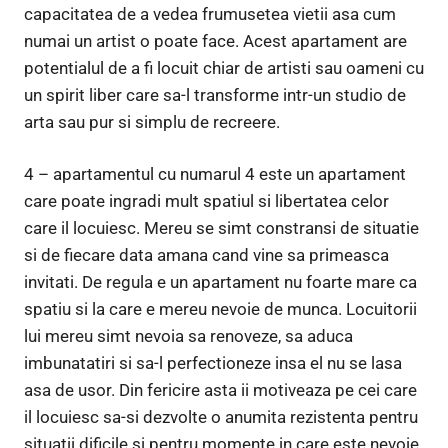
capacitatea de a vedea frumusetea vietii asa cum
numai un artist o poate face. Acest apartament are
potentialul de a fi locuit chiar de artisti sau oameni cu
un spirit liber care sa-l transforme intr-un studio de
arta sau pur si simplu de recreere.
4 – apartamentul cu numarul 4 este un apartament
care poate ingradi mult spatiul si libertatea celor
care il locuiesc. Mereu se simt constransi de situatie
si de fiecare data amana cand vine sa primeasca
invitati. De regula e un apartament nu foarte mare ca
spatiu si la care e mereu nevoie de munca. Locuitorii
lui mereu simt nevoia sa renoveze, sa aduca
imbunatatiri si sa-l perfectioneze insa el nu se lasa
asa de usor. Din fericire asta ii motiveaza pe cei care
il locuiesc sa-si dezvolte o anumita rezistenta pentru
situatii dificile si pentru momente in care este nevoie