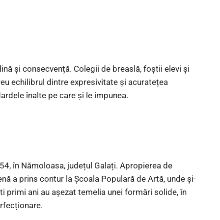
ină și consecvență. Colegii de breaslă, foștii elevi și
eu echilibrul dintre expresivitate și acuratețea
ardele înalte pe care și le impunea.
4, în Nămoloasa, județul Galați. Apropierea de
enă a prins contur la Școala Populară de Artă, unde și-
i primi ani au așezat temelia unei formări solide, în
erfecționare.