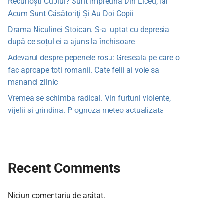
Recunoşti Cuplul? Sunt Împreună Din Liceu, Iar
Acum Sunt Căsătoriţi Şi Au Doi Copii
Drama Niculinei Stoican. S-a luptat cu depresia
după ce soțul ei a ajuns la închisoare
Adevarul despre pepenele rosu: Greseala pe care o
fac aproape toti romanii. Cate felii ai voie sa
mananci zilnic
Vremea se schimba radical. Vin furtuni violente,
vijelii si grindina. Prognoza meteo actualizata
Recent Comments
Niciun comentariu de arătat.