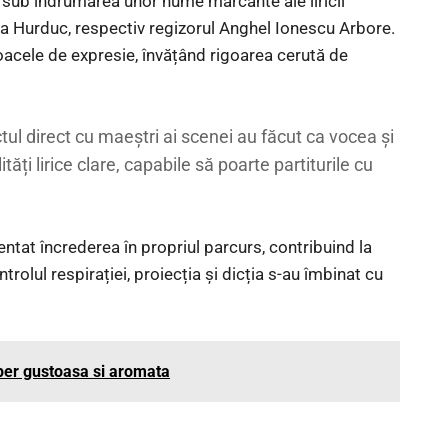
 sub îndrumarea unor nume marcante ale liricii
 Hurduc, respectiv regizorul Anghel Ionescu Arbore.
jloacele de expresie, învățând rigoarea cerută de
tul direct cu maeștri ai scenei au făcut ca vocea și
ăți lirice clare, capabile să poarte partiturile cu
entat încrederea în propriul parcurs, contribuind la
ontrolul respirației, proiecția și dicția s-au îmbinat cu
uper gustoasa si aromata