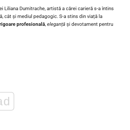
Liliana Dumitrache, artistă a cărei carieră s-a întins
ă, cât și mediul pedagogic. S-a stins din viață la
rigoare profesională
,
eleganță
și devotament pentru
ad