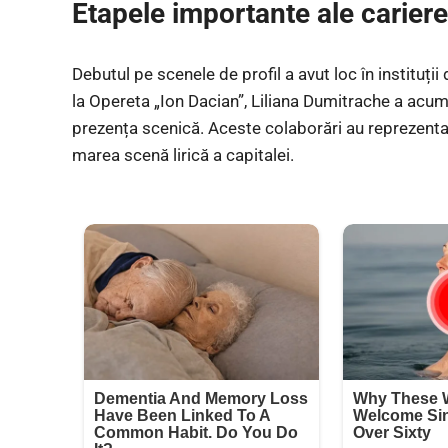
Etapele importante ale cariere
Debutul pe scenele de profil a avut loc în instituții
la Opereta „Ion Dacian”, Liliana Dumitrache a acumul
prezența scenică. Aceste colaborări au reprezenta
marea scenă lirică a capitalei.