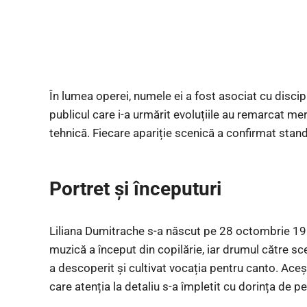
În lumea operei, numele ei a fost asociat cu discipl
publicul care i-a urmărit evoluțiile au remarcat mer
tehnică. Fiecare apariție scenică a confirmat stand
Portret și începuturi
Liliana Dumitrache s-a născut pe 28 octombrie 195
muzică a început din copilărie, iar drumul către sc
a descoperit și cultivat vocația pentru canto. Aceșt
care atenția la detaliu s-a împletit cu dorința de p