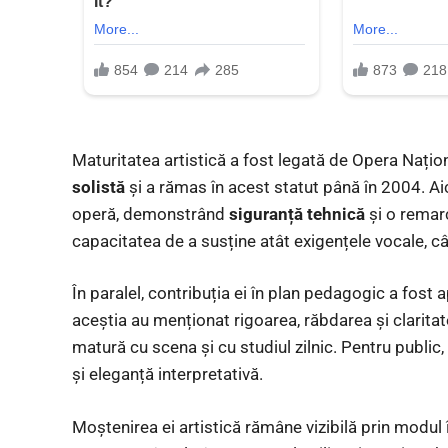
Maturitatea artistică a fost legată de Opera Nați
solistă
și a rămas în acest statut până în 2004. Aic
operă, demonstrând
siguranță tehnică
și o remarc
capacitatea de a susține atât exigențele vocale, c
În paralel, contribuția ei în plan pedagogic a fost a
aceștia au menționat rigoarea, răbdarea și claritatea
matură cu scena și cu studiul zilnic. Pentru public
și eleganță interpretativă.
Moștenirea ei artistică rămâne vizibilă prin modul în