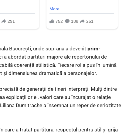
onală București, unde soprana a devenit
prim-
i a abordat partituri majore ale repertoriului de
abilă coerență stilistică. Fiecare rol a pus în lumină
ât și dimensiunea dramatică a personajelor.
preciată de generații de tineri interpreți. Mulți dintre
 explicațiilor ei, valori care au încurajat o relație
, Liliana Dumitrache a însemnat un reper de seriozitate
 care a tratat partitura, respectul pentru stil și grija