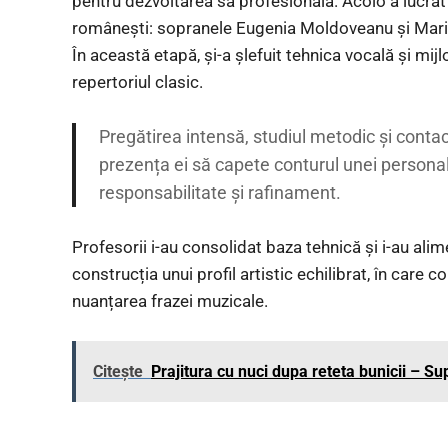
pentru dezvoltarea sa profesională. Acolo a lucrat
românești: sopranele Eugenia Moldoveanu și Maria
În această etapă, și-a șlefuit tehnica vocală și mi
repertoriul clasic.
Pregătirea intensă, studiul metodic și contac
prezența ei să capete conturul unei personalit
responsabilitate și rafinament.
Profesorii i-au consolidat baza tehnică și i-au alim
construcția unui profil artistic echilibrat, în care c
nuanțarea frazei muzicale.
Citește
Prajitura cu nuci dupa reteta bunicii – S