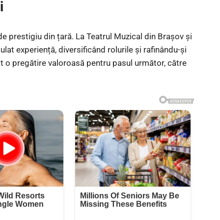
i
 de prestigiu din țară. La Teatrul Muzical din Brașov și
at experiență, diversificând rolurile și rafinându-și
t o pregătire valoroasă pentru pasul următor, către