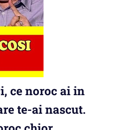
, ce noroc ai in
are te-ai nascut.
oroc chior