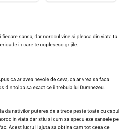
 fiecare sansa, dar norocul vine si pleaca din viata ta.
perioade in care te coplesesc grijile.
spus ca ar avea nevoie de ceva, ca ar vrea sa faca
os din tolba sa exact ce ii trebuia lui Dumnezeu.
 la da nativilor puterea de a trece peste toate cu capul
oroc in viata dar stiu si cum sa speculeze sansele pe
fac. Acest lucru ii ajuta sa obtina cam tot ceea ce