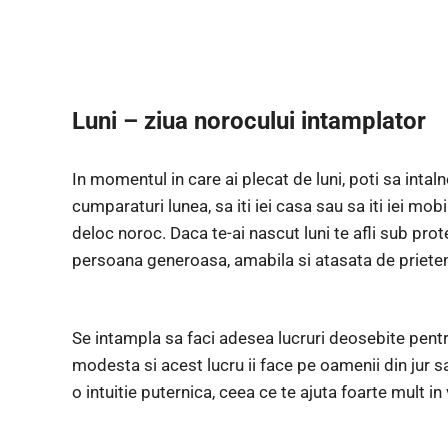
Luni – ziua norocului intamplator
In momentul in care ai plecat de luni, poti sa intal
cumparaturi lunea, sa iti iei casa sau sa iti iei mob
deloc noroc. Daca te-ai nascut luni te afli sub prot
persoana generoasa, amabila si atasata de prieten
Se intampla sa faci adesea lucruri deosebite pentru 
modesta si acest lucru ii face pe oamenii din jur s
o intuitie puternica, ceea ce te ajuta foarte mult in 