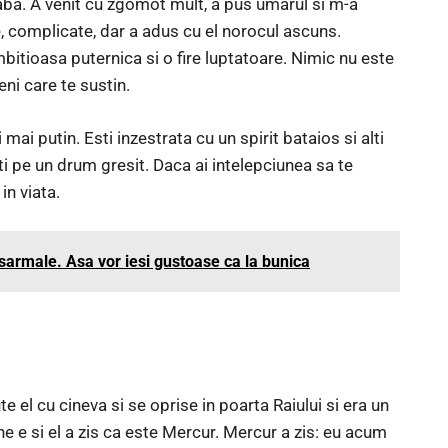
aba. A venit cu zgomot mult, a pus umarul si m-a
e, complicate, dar a adus cu el norocul ascuns.
bitioasa puternica si o fire luptatoare. Nimic nu este
ni care te sustin.
 mai putin. Esti inzestrata cu un spirit bataios si alti
i pe un drum gresit. Daca ai intelepciunea sa te
in viata.
sarmale. Asa vor iesi gustoase ca la bunica
el cu cineva si se oprise in poarta Raiului si era un
e e si el a zis ca este Mercur. Mercur a zis: eu acum