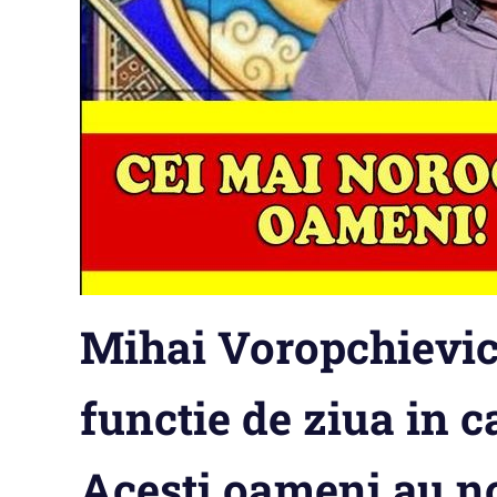
Mihai Voropchievici
functie de ziua in c
Acesti oameni au n