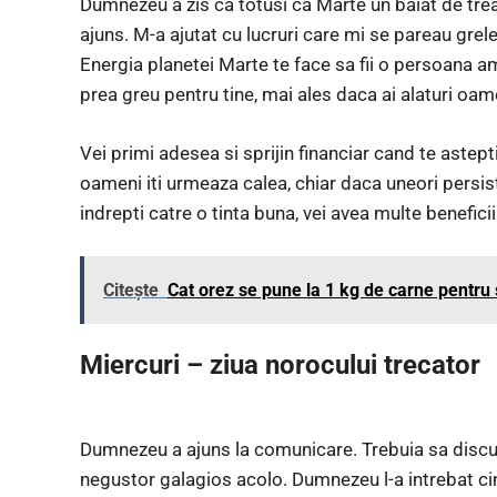
Dumnezeu a zis ca totusi ca Marte un baiat de tre
ajuns. M-a ajutat cu lucruri care mi se pareau grel
Energia planetei Marte te face sa fii o persoana am
prea greu pentru tine, mai ales daca ai alaturi oame
Vei primi adesea si sprijin financiar cand te astepti
oameni iti urmeaza calea, chiar daca uneori persist
indrepti catre o tinta buna, vei avea multe beneficii 
Citește
Cat orez se pune la 1 kg de carne pentru 
Miercuri – ziua norocului trecator
Dumnezeu a ajuns la comunicare. Trebuia sa discute 
negustor galagios acolo. Dumnezeu l-a intrebat cin