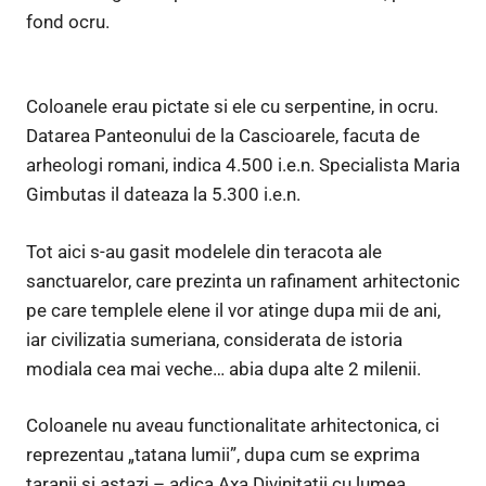
fond ocru.
Coloanele erau pictate si ele cu serpentine, in ocru.
Datarea Panteonului de la Cascioarele, facuta de
arheologi romani, indica 4.500 i.e.n. Specialista Maria
Gimbutas il dateaza la 5.300 i.e.n.
Tot aici s-au gasit modelele din teracota ale
sanctuarelor, care prezinta un rafinament arhitectonic
pe care templele elene il vor atinge dupa mii de ani,
iar civilizatia sumeriana, considerata de istoria
modiala cea mai veche… abia dupa alte 2 milenii.
Coloanele nu aveau functionalitate arhitectonica, ci
reprezentau „tatana lumii”, dupa cum se exprima
taranii si astazi – adica Axa Divinitatii cu lumea.