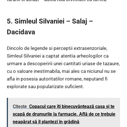
5. Simleul Silvaniei – Salaj –
Dacidava
Dincolo de legende si perceptii extrasenzoriale,
Simleul Silvaniei a captat atentia arheologilor ca
urmare a descoperirii unei cantitati uriase de tazaure,
cu o valoare inestimabila, mai ales ca niciunul nu se
afla in posesia autoritatilor romane, neputand fi
explorate sau popularizate suficient.
Citește
Copacul care îți binecuvântează casa și te
scapă de drumurile la farmacie. Află de ce trebuie
neapărat să îl plantezi în grădină