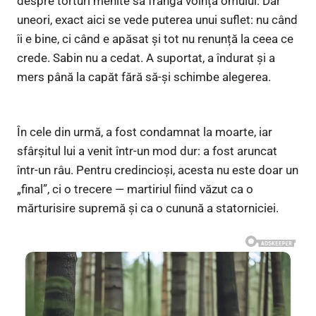
despre torturi menite să frângă voința omului. Dar
uneori, exact aici se vede puterea unui suflet: nu când
îi e bine, ci când e apăsat și tot nu renunță la ceea ce
crede. Sabin nu a cedat. A suportat, a îndurat și a
mers până la capăt fără să-și schimbe alegerea.
În cele din urmă, a fost condamnat la moarte, iar
sfârșitul lui a venit într-un mod dur: a fost aruncat
într-un râu. Pentru credincioși, acesta nu este doar un
„final”, ci o trecere — martiriul fiind văzut ca o
mărturisire supremă și ca o cunună a statorniciei.