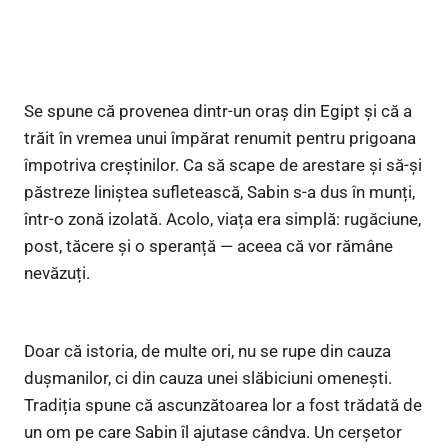
Se spune că provenea dintr-un oraș din Egipt și că a
trăit în vremea unui împărat renumit pentru prigoana
împotriva creștinilor. Ca să scape de arestare și să-și
păstreze liniștea sufletească, Sabin s-a dus în munți,
într-o zonă izolată. Acolo, viața era simplă: rugăciune,
post, tăcere și o speranță — aceea că vor rămâne
nevăzuți.
Doar că istoria, de multe ori, nu se rupe din cauza
dușmanilor, ci din cauza unei slăbiciuni omenești.
Tradiția spune că ascunzătoarea lor a fost trădată de
un om pe care Sabin îl ajutase cândva. Un cerșetor