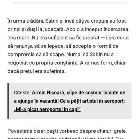
În urma trădării, Sabin și încă câțiva creștini au fost
prinși și duși la judecată. Acolo a început încercarea
cea mare. Nu era suficient să fie arestat — i s-a cerut
să renunțe, să se lepede, să accepte o formă de
compromis ca să scape. Numai că Sabin nu a
negociat cu propria conștiință. A rămas ferm, chiar
dacă prețul era suferința.
Citește
Armin Nicoară, clipe de coșmar înainte de
a ajunge în vacanță! Ce a pățit artistul în aeroport:
„Mi-a picat aeroportul în cap!”
Povestirile bisericești vorbesc despre chinuri grele,