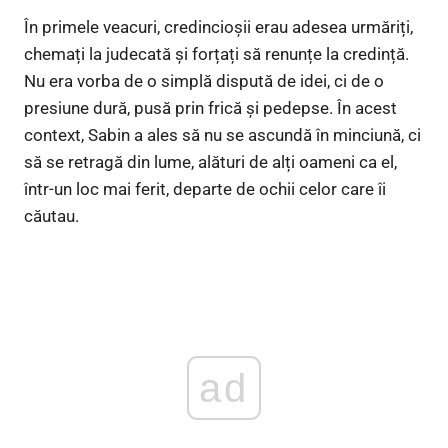
În primele veacuri, credincioșii erau adesea urmăriți,
chemați la judecată și forțați să renunțe la credință.
Nu era vorba de o simplă dispută de idei, ci de o
presiune dură, pusă prin frică și pedepse. În acest
context, Sabin a ales să nu se ascundă în minciună, ci
să se retragă din lume, alături de alți oameni ca el,
într-un loc mai ferit, departe de ochii celor care îi
căutau.
ad