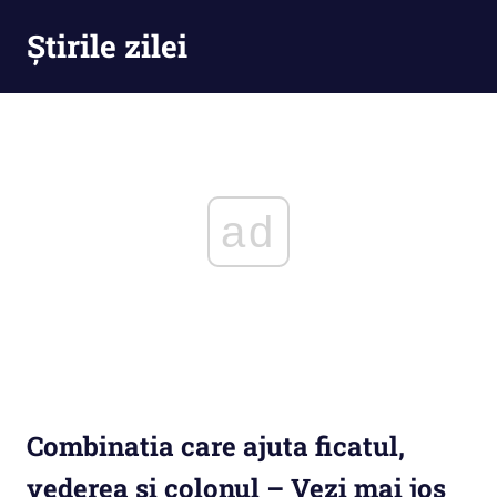
Skip
Știrile zilei
to
content
Știrile
zilei
–
Ești
la
curent
ad
cu
tot
ce
se
întămplă
Combinatia care ajuta ficatul,
vederea si colonul – Vezi mai jos