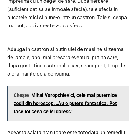
impreuna cu un deget de sare. Dupa fierbere
(suficient cat sa se inmoaie sfecla), taie sfecla in
bucatele mici si pune-o intr-un castron. Taie si ceapa
marunt, apoi amestec-o cu sfecla.
Adauga in castron si putin ulei de masline si zeama
de lamaie, apoi mai presara eventual putina sare,
dupa gust. Tine castronul la aer, neacoperit, timp de
o ora inainte de a consuma.
Citește
Mihai Voropchievici, cele mai puternice
zodii din horoscop: „Au o putere fantastica. Pot
face tot ceea ce isi doresc”
Aceasta salata hranitoare este totodata un remediu