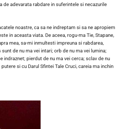
a de adevarata rabdare in suferintele si necazurile
pacatele noastre, ca sa ne indreptam si sa ne apropiem
este in aceasta viata. De aceea, rogu-ma Tie, Stapane,
 asupra mea, sa-mi inmultesti impreuna si rabdarea,
 sunt de nu ma vei intari; orb de nu ma vei lumina;
e indraznet; pierdut de nu ma vei cerca; sclav de nu
tere si cu Darul Sfintei Tale Cruci, careia ma inchin