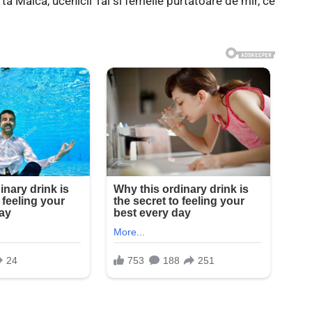
a Maica, ucenicii Tai si femeile purtatoare de mir, ce