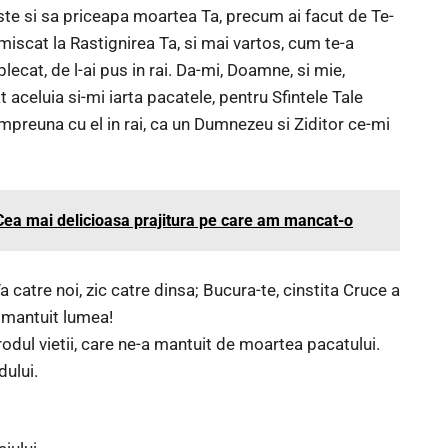
iste si sa priceapa moartea Ta, precum ai facut de Te-
miscat la Rastignirea Ta, si mai vartos, cum te-a
plecat, de l-ai pus in rai. Da-mi, Doamne, si mie,
at aceluia si-mi iarta pacatele, pentru Sfintele Tale
mpreuna cu el in rai, ca un Dumnezeu si Ziditor ce-mi
 Cea mai delicioasa prajitura pe care am mancat-o
a catre noi, zic catre dinsa; Bucura-te, cinstita Cruce a
a mantuit lumea!
rodul vietii, care ne-a mantuit de moartea pacatului.
dului.