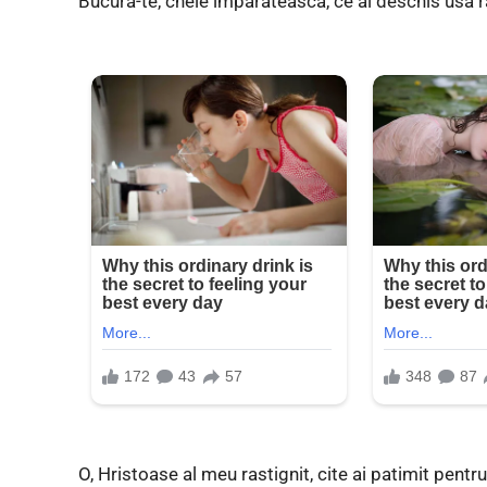
Bucura-te, cheie imparateasca, ce ai deschis usa ra
O, Hristoase al meu rastignit, cite ai patimit pentru