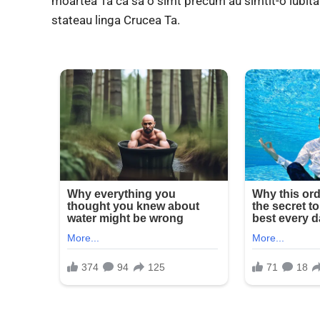
moartea Ta ca sa o simt precum au simtit-o iubita t
stateau linga Crucea Ta.