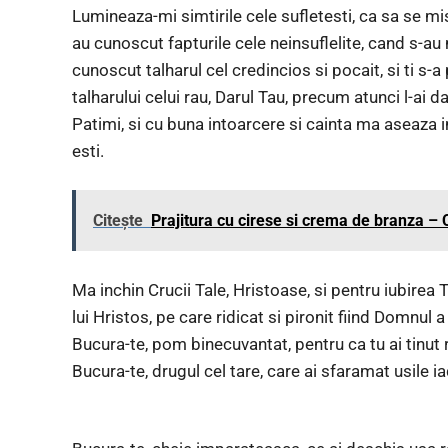
Lumineaza-mi simtirile cele sufletesti, ca sa se m
au cunoscut fapturile cele neinsuflelite, cand s-au 
cunoscut talharul cel credincios si pocait, si ti s-a 
talharului celui rau, Darul Tau, precum atunci l-ai d
Patimi, si cu buna intoarcere si cainta ma aseaza i
esti.
Citește
Prajitura cu cirese si crema de branza –
Ma inchin Crucii Tale, Hristoase, si pentru iubirea T
lui Hristos, pe care ridicat si pironit fiind Domnul 
Bucura-te, pom binecuvantat, pentru ca tu ai tinut 
Bucura-te, drugul cel tare, care ai sfaramat usile ia