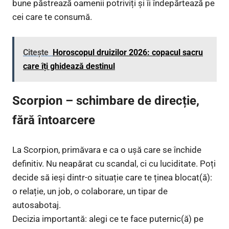
bune păstrează oamenii potriviți și îi îndepărtează pe
cei care te consumă.
Citește
Horoscopul druizilor 2026: copacul sacru
care îți ghidează destinul
Scorpion – schimbare de direcție,
fără întoarcere
La Scorpion, primăvara e ca o ușă care se închide
definitiv. Nu neapărat cu scandal, ci cu luciditate. Poți
decide să ieși dintr-o situație care te ținea blocat(ă):
o relație, un job, o colaborare, un tipar de
autosabotaj.
Decizia importantă: alegi ce te face puternic(ă) pe