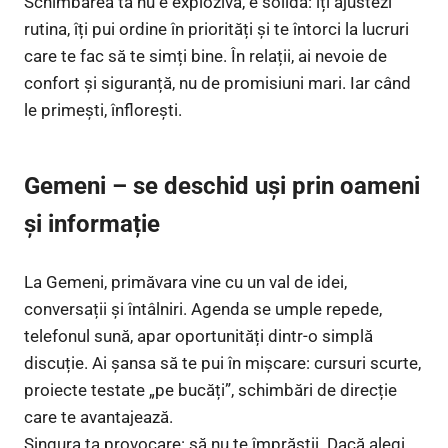
Schimbarea ta nu e explozivă, e solidă: îți ajustezi
rutina, îți pui ordine în priorități și te întorci la lucruri
care te fac să te simți bine. În relații, ai nevoie de
confort și siguranță, nu de promisiuni mari. Iar când
le primești, înflorești.
Gemeni – se deschid uși prin oameni
și informație
La Gemeni, primăvara vine cu un val de idei,
conversații și întâlniri. Agenda se umple repede,
telefonul sună, apar oportunități dintr-o simplă
discuție. Ai șansa să te pui în mișcare: cursuri scurte,
proiecte testate „pe bucăți”, schimbări de direcție
care te avantajează.
Singura ta provocare: să nu te împrăștii. Dacă alegi