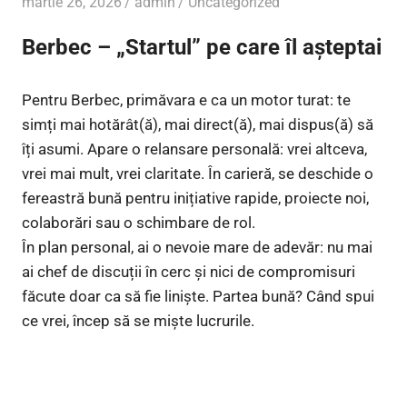
martie 26, 2026
admin
Uncategorized
Berbec – „Startul” pe care îl așteptai
Pentru Berbec, primăvara e ca un motor turat: te
simți mai hotărât(ă), mai direct(ă), mai dispus(ă) să
îți asumi. Apare o relansare personală: vrei altceva,
vrei mai mult, vrei claritate. În carieră, se deschide o
fereastră bună pentru inițiative rapide, proiecte noi,
colaborări sau o schimbare de rol.
În plan personal, ai o nevoie mare de adevăr: nu mai
ai chef de discuții în cerc și nici de compromisuri
făcute doar ca să fie liniște. Partea bună? Când spui
ce vrei, încep să se miște lucrurile.