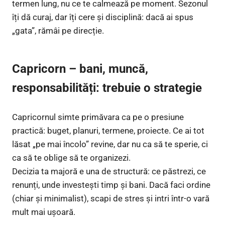
termen lung, nu ce te calmează pe moment. Sezonul
îți dă curaj, dar îți cere și disciplină: dacă ai spus
„gata”, rămâi pe direcție.
Capricorn – bani, muncă,
responsabilități: trebuie o strategie
Capricornul simte primăvara ca pe o presiune
practică: buget, planuri, termene, proiecte. Ce ai tot
lăsat „pe mai încolo” revine, dar nu ca să te sperie, ci
ca să te oblige să te organizezi.
Decizia ta majoră e una de structură: ce păstrezi, ce
renunți, unde investești timp și bani. Dacă faci ordine
(chiar și minimalist), scapi de stres și intri într-o vară
mult mai ușoară.