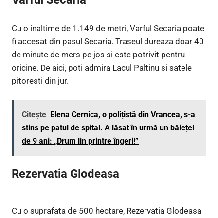
Varful Secaria
Cu o inaltime de 1.149 de metri, Varful Secaria poate
fi accesat din pasul Secaria. Traseul dureaza doar 40
de minute de mers pe jos si este potrivit pentru
oricine. De aici, poti admira Lacul Paltinu si satele
pitoresti din jur.
Citește
Elena Cernica, o polițistă din Vrancea, s-a
stins pe patul de spital. A lăsat în urmă un băiețel
de 9 ani: „Drum lin printre îngeri!”
Rezervatia Glodeasa
Cu o suprafata de 500 hectare, Rezervatia Glodeasa