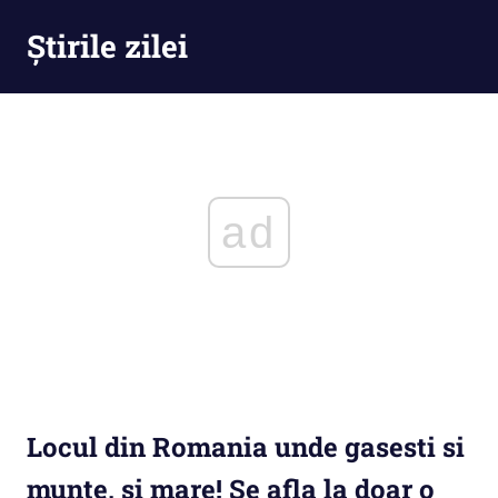
Skip
Știrile zilei
to
content
Știrile
zilei
–
Ești
la
curent
ad
cu
tot
ce
se
întămplă
Locul din Romania unde gasesti si
munte, si mare! Se afla la doar o