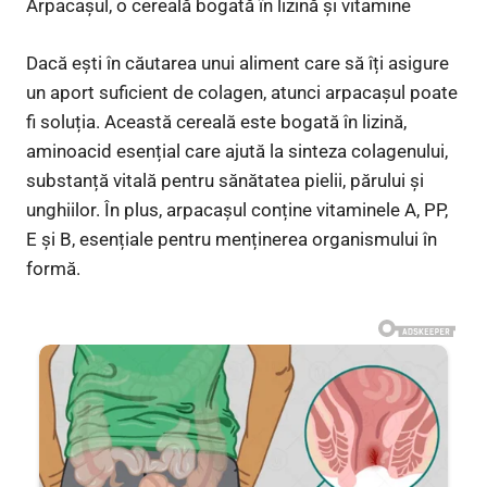
Arpacașul, o cereală bogată în lizină și vitamine
Dacă ești în căutarea unui aliment care să îți asigure
un aport suficient de colagen, atunci arpacașul poate
fi soluția. Această cereală este bogată în lizină,
aminoacid esențial care ajută la sinteza colagenului,
substanță vitală pentru sănătatea pielii, părului și
unghiilor. În plus, arpacașul conține vitaminele A, PP,
E și B, esențiale pentru menținerea organismului în
formă.