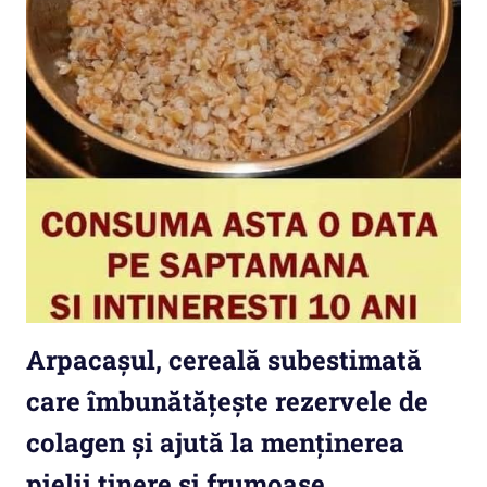
Arpacașul, cereală subestimată
care îmbunătățește rezervele de
colagen și ajută la menținerea
pielii tinere și frumoase