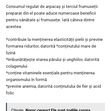
Consumul regulat de arpacaș și terciul frumuseții
preparat din el poate aduce numeroase beneficii
pentru sănătate și frumusețe. Iată câteva dintre
acestea:
*contribuie la menținerea elasticității pielii și previne
formarea ridurilor, datorită *conținutului mare de
lizină
*îmbunătățește starea părului și unghiilor, datorită
colagenului
*conține vitaminele esențiale pentru menținerea
organismului în formă
*previne anemia, datorită conținutului de fier și acid
folic
Citește
Noroc ceresc! Ele sunt zodiile carora