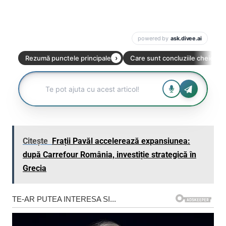
Citește
Frații Pavăl accelerează expansiunea:
după Carrefour România, investiție strategică în
Grecia