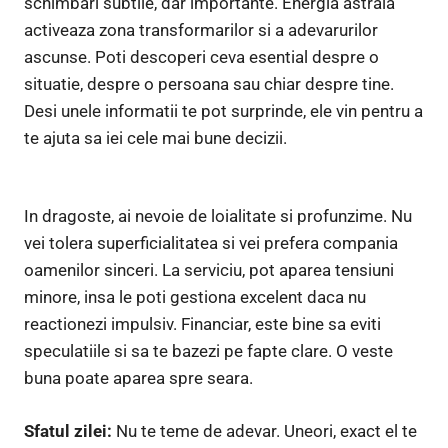
schimbari subtile, dar importante. Energia astrala
activeaza zona transformarilor si a adevarurilor
ascunse. Poti descoperi ceva esential despre o
situatie, despre o persoana sau chiar despre tine.
Desi unele informatii te pot surprinde, ele vin pentru a
te ajuta sa iei cele mai bune decizii.
In dragoste, ai nevoie de loialitate si profunzime. Nu
vei tolera superficialitatea si vei prefera compania
oamenilor sinceri. La serviciu, pot aparea tensiuni
minore, insa le poti gestiona excelent daca nu
reactionezi impulsiv. Financiar, este bine sa eviti
speculatiile si sa te bazezi pe fapte clare. O veste
buna poate aparea spre seara.
Sfatul zilei:
Nu te teme de adevar. Uneori, exact el te