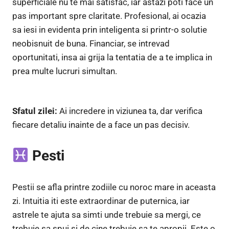
superficiale nu te mai satisfac, iar astazi poti face un
pas important spre claritate. Profesional, ai ocazia
sa iesi in evidenta prin inteligenta si printr-o solutie
neobisnuit de buna. Financiar, se intrevad
oportunitati, insa ai grija la tentatia de a te implica in
prea multe lucruri simultan.
Sfatul zilei:
Ai incredere in viziunea ta, dar verifica
fiecare detaliu inainte de a face un pas decisiv.
Pesti
Pestii se afla printre zodiile cu noroc mare in aceasta
zi. Intuitia iti este extraordinar de puternica, iar
astrele te ajuta sa simti unde trebuie sa mergi, ce
trebuie sa spui si de cine trebuie sa te apropii. Este o