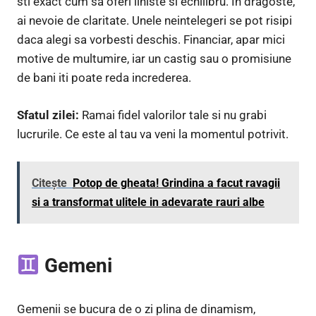
sti exact cum sa oferi liniste si echilibru. In dragoste,
ai nevoie de claritate. Unele neintelegeri se pot risipi
daca alegi sa vorbesti deschis. Financiar, apar mici
motive de multumire, iar un castig sau o promisiune
de bani iti poate reda increderea.
Sfatul zilei:
Ramai fidel valorilor tale si nu grabi
lucrurile. Ce este al tau va veni la momentul potrivit.
Citește
Potop de gheata! Grindina a facut ravagii
si a transformat ulitele in adevarate rauri albe
Gemeni
Gemenii se bucura de o zi plina de dinamism,