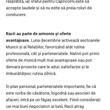
răsplătită, iar sfatul pentru Capricorni este să
accepte laudele și să nu ezite să preia roluri de
conducere.
Racii au parte de armonie și oferte
avantajoase.
Luna decembrie activează sectoarele
Muncii și al Relațiilor, favorizând atât rutina
profesională, cât și parteneriatele. Nativii pot primi
oferte de muncă mult mai avantajoase sau pot
demara proiecte care le aduc satisfacție și le
îmbunătățesc rutina zilnică.
În plan personal, parteneriatele importante, fie că
este vorba de căsătorie, logodnă sau asocieri de
afaceri, intră pe un făgaș excelent. Fiind considerați
cei mai buni negociatori ai lunii, Racii atrag