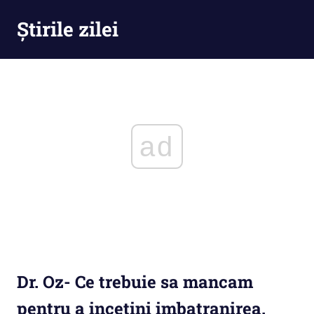
Skip
Știrile zilei
to
content
Știrile
zilei
–
Ești
la
curent
ad
cu
tot
ce
se
întămplă
Dr. Oz- Ce trebuie sa mancam
pentru a incetini imbatranirea.