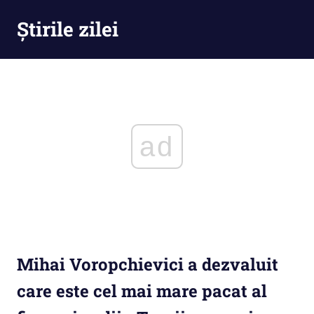
Skip
Știrile zilei
to
content
Știrile
zilei
–
Ești
la
curent
ad
cu
tot
ce
se
întămplă
Mihai Voropchievici a dezvaluit
care este cel mai mare pacat al