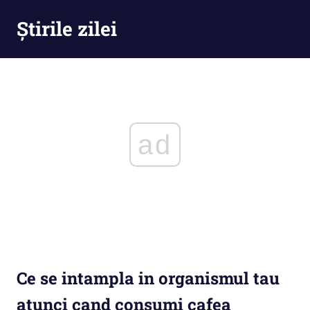
Skip
Știrile zilei
to
content
Știrile
zilei
–
Ești
la
curent
ad
cu
tot
ce
se
întămplă
Ce se intampla in organismul tau
atunci cand consumi cafea