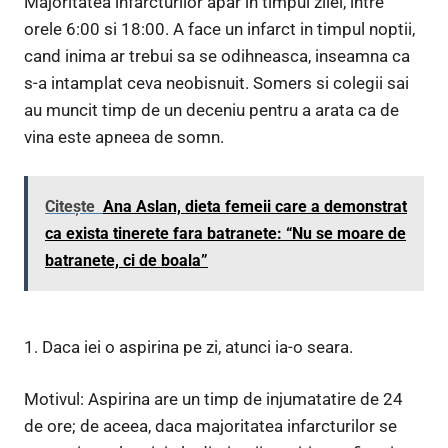
Majoritatea infarcturilor apar in timpul zilei, intre
orele 6:00 si 18:00. A face un infarct in timpul noptii,
cand inima ar trebui sa se odihneasca, inseamna ca
s-a intamplat ceva neobisnuit. Somers si colegii sai
au muncit timp de un deceniu pentru a arata ca de
vina este apneea de somn.
Citește
Ana Aslan, dieta femeii care a demonstrat
ca exista tinerete fara batranete: “Nu se moare de
batranete, ci de boala”
1. Daca iei o aspirina pe zi, atunci ia-o seara.
Motivul: Aspirina are un timp de injumatatire de 24
de ore; de aceea, daca majoritatea infarcturilor se