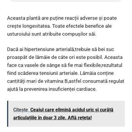
Aceasta plantă are puține reacții adverse și poate
crește longevitatea. Toate efectele benefice ale
usturoiului sunt atribuite compușilor săi.
Dacă ai hipertensiune arterială,trebuie să bei suc
proaspăt de lămâie de câte ori este posibil. Aceasta
face ca vasele de sânge să fie mai flexibile,rezultatul
fiind scăderea tensiunii arteriale. Lămâia conține
cantități mari de vitamina B,astfel consumată regulat
ajută la prevenirea insuficienței cardiace.
Citește
Ceaiul care elimină acidul uric și curăță
articulațiile în doar 3 zile. Află rețeta!