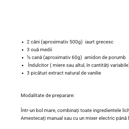
2 căni (aproximativ 500g) iaurt grecesc
3 ouă medii
½ cană (aproximativ 60g) amidon de porumb
Îndulcitor ( miere sau altul, în cantități variabile
3 picături extract natural de vanilie
Modalitate de preparare:
Într-un bol mare, combinați toate ingredientele lichi
Amestecați manual sau cu un mixer electric până 