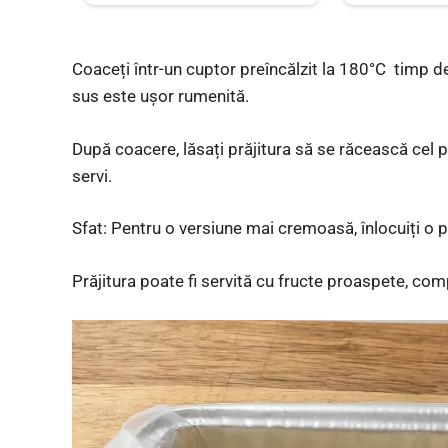
Coaceți într-un cuptor preîncălzit la 180°C timp 
sus este ușor rumenită.
După coacere, lăsați prăjitura să se răcească cel p
servi.
Sfat: Pentru o versiune mai cremoasă, înlocuiți o pa
Prăjitura poate fi servită cu fructe proaspete, co