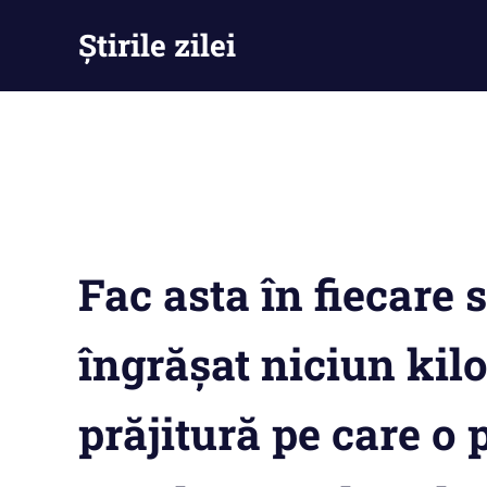
Skip
Știrile zilei
to
content
Știrile
zilei
–
Ești
la
curent
cu
tot
Fac asta în fiecare
ce
se
întămplă
îngrășat niciun kil
prăjitură pe care o