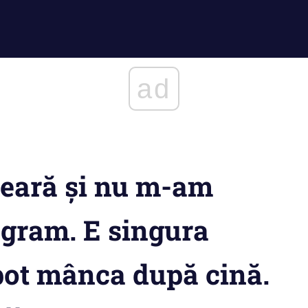
ad
 seară și nu m-am
ogram. E singura
 pot mânca după cină.