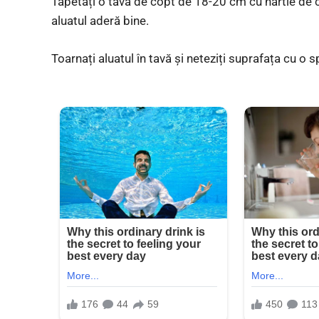
Tapetați o tavă de copt de 18-20 cm cu hârtie de 
aluatul aderă bine.
Toarnați aluatul în tavă și neteziți suprafața cu o s