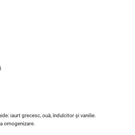
)
de: iaurt grecesc, ouă, îndulcitor și vanilie.
la omogenizare.