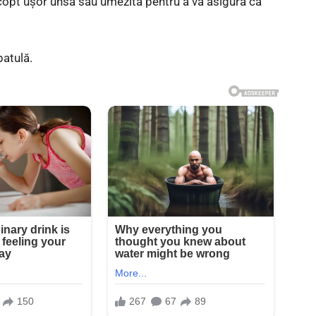
copt ușor unsă sau umezită pentru a vă asigura că
patulă.