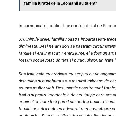
familia juratei de la „Romanii au talent”
In comunicatul publicat pe contul oficial de Facebo
„Cu inimile grele, familia noastra impartaseste trec
dimineata. Desi ne-am dori sa pastram circumstantel
familie si era impacat. Pentru lume, el a fost un artist
fost un sot devotat, un tata si bunic iubitor, un frate 
Si-a trait viata cu credinta, cu scop si cu un angajam
disciplina si bunatatea sa, a inspirat milioane de o
asupra multor vieti. Desi inimile noastre sunt frant
trait-o si pentru momentele de neuitat pe care am av
sprijinul pe care le-a primit din partea fanilor din i
familia noastra este cu adevarat recunoscatoare pentr
prietenii lui. Stim ca multi dintre voi ati aflat desp