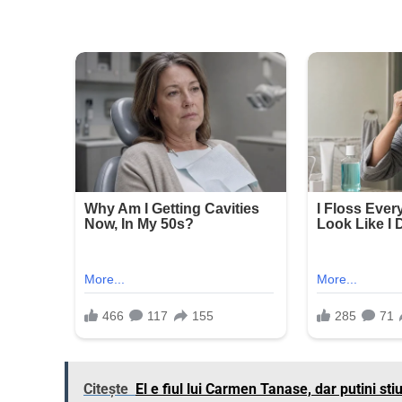
Citește
El e fiul lui Carmen Tanase, dar putini st