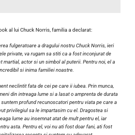
ok al lui Chuck Norris, familia a declarat:
erea fulgeratoare a dragului nostru Chuck Norris, ieri
e private, va rugam sa stiti ca a fost inconjurat de
 martial, actor si un simbol al puterii. Pentru noi, el a
incredibil si inima familiei noastre.
ent neclintit fata de cei pe care ii iubea. Prin munca,
ameni din intreaga lume si a lasat o amprenta de durata
e, suntem profund recunoscatori pentru viata pe care a
ut privilegiul sa le impartasim cu el. Dragostea si
ntreaga lume au insemnat atat de mult pentru el, iar
u asta. Pentru el, voi nu ati fost doar fani, ati fost
re spitalizarea recenta si suntem cu adevarat