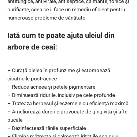
antifungice, antivirale, antiseptice, calmante, tonice și
purifiante, ceea ce îl face un remediu eficient pentru
numeroase probleme de sănătate.
Iată cum te poate ajuta uleiul din
arbore de ceai:
– Curăță pielea în profunzime și estompează
cicatricile post-acnee
– Reduce acneea și petele pigmentare
– Diminuează ridurile, inclusiv pe cele profunde
– Tratează herpesul și eczemele cu eficiență maximă
– Ameliorează durerile provocate de gingivită și afte
bucale
– Dezinfectează rănile superficiale
– Elimină mătreața și calmează iritațiile scalpului