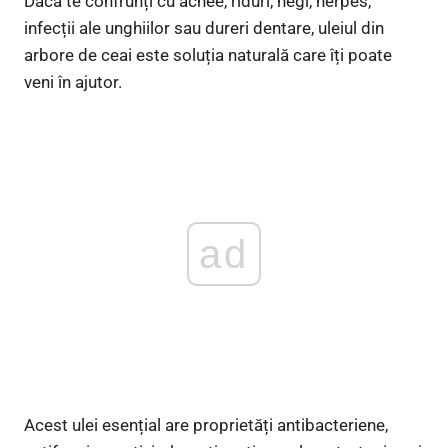
Dacă te confrunți cu acnee, riduri, negi, herpes,
infecții ale unghiilor sau dureri dentare, uleiul din
arbore de ceai este soluția naturală care îți poate
veni în ajutor.
ad
Acest ulei esențial are proprietăți antibacteriene,