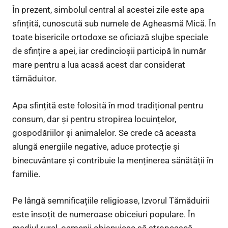
În prezent, simbolul central al acestei zile este apa
sfințită, cunoscută sub numele de Agheasmă Mică. În
toate bisericile ortodoxe se oficiază slujbe speciale
de sfințire a apei, iar credincioșii participă în număr
mare pentru a lua acasă acest dar considerat
tămăduitor.
Apa sfințită este folosită în mod tradițional pentru
consum, dar și pentru stropirea locuințelor,
gospodăriilor și animalelor. Se crede că aceasta
alungă energiile negative, aduce protecție și
binecuvântare și contribuie la menținerea sănătății în
familie.
Pe lângă semnificațiile religioase, Izvorul Tămăduirii
este însoțit de numeroase obiceiuri populare. În