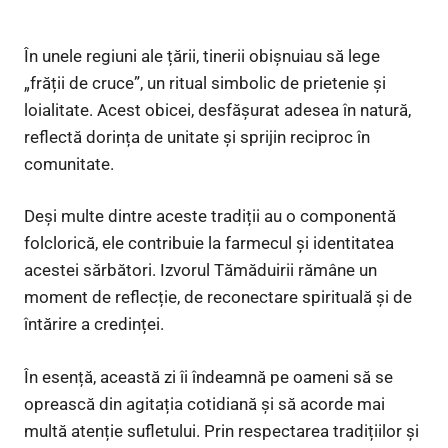
În unele regiuni ale țării, tinerii obișnuiau să lege
„frății de cruce”, un ritual simbolic de prietenie și
loialitate. Acest obicei, desfășurat adesea în natură,
reflectă dorința de unitate și sprijin reciproc în
comunitate.
Deși multe dintre aceste tradiții au o componentă
folclorică, ele contribuie la farmecul și identitatea
acestei sărbători. Izvorul Tămăduirii rămâne un
moment de reflecție, de reconectare spirituală și de
întărire a credinței.
În esență, această zi îi îndeamnă pe oameni să se
oprească din agitația cotidiană și să acorde mai
multă atenție sufletului. Prin respectarea tradițiilor și