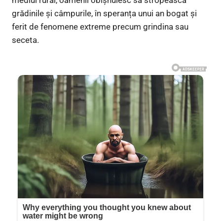
mediul rural, oamenii obișnuiesc să stropească
grădinile și câmpurile, în speranța unui an bogat și
ferit de fenomene extreme precum grindina sau
seceta.