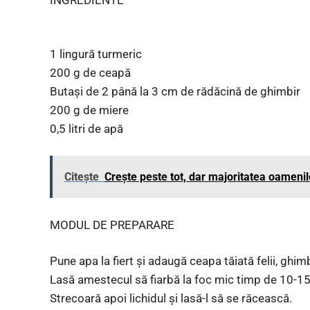
1 lingură turmeric
200 g de ceapă
Butași de 2 până la 3 cm de rădăcină de ghimbir
200 g de miere
0,5 litri de apă
Citește
Crește peste tot, dar majoritatea oameni
MODUL DE PREPARARE
Pune apa la fiert și adaugă ceapa tăiată felii, ghimb
Lasă amestecul să fiarbă la foc mic timp de 10-15
Strecoară apoi lichidul și lasă-l să se răcească.