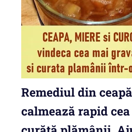
Remediul din ceapă
calmează rapid cea 
curăță plămânii. Aj