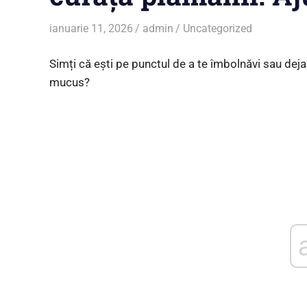
ianuarie 11, 2026
admin
Uncategorized
Simți că ești pe punctul de a te îmbolnăvi sau dej
mucus?