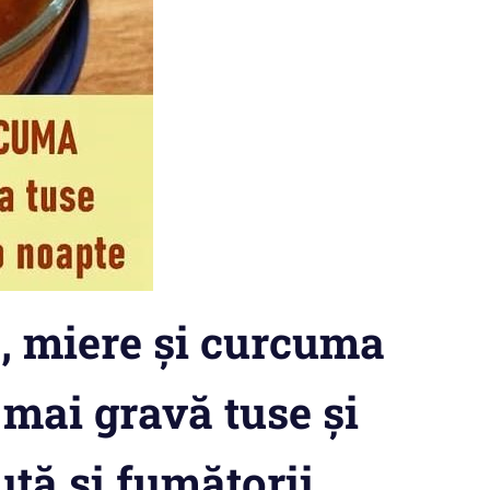
, miere și curcuma
mai gravă tuse și
ută si fumătorii