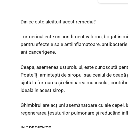
Din ce este alcătuit acest remediu?
Turmericul este un condiment valoros, bogat în mi
pentru efectele sale antiinflamatoare, antibacteriene
anticancerigene.
Ceapa, asemenea usturoiului, este cunoscută pent
Poate îți amintești de siropul sau ceaiul de ceapă
ajută la formarea și eliminarea mucusului, contribu
ideală în acest sirop.
Ghimbirul are acțiuni asemănătoare cu ale cepei, i
regenerarea țesuturilor pulmonare și reducând infl
INGREDIENTE