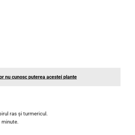
lor nu cunosc puterea acestei plante
irul ras și turmericul.
 minute.