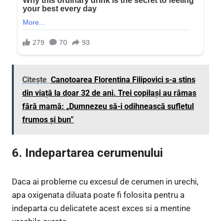
Citește
Canotoarea Florentina Filipovici s-a stins
din viață la doar 32 de ani. Trei copilași au rămas
fără mamă: „Dumnezeu să-i odihnească sufletul
frumos și bun”
6. Indepartarea cerumenului
Daca ai probleme cu excesul de cerumen in urechi,
apa oxigenata diluata poate fi folosita pentru a
indeparta cu delicatete acest exces si a mentine