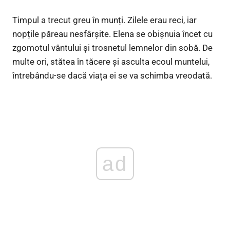
Timpul a trecut greu în munți. Zilele erau reci, iar
nopțile păreau nesfârșite. Elena se obișnuia încet cu
zgomotul vântului și trosnetul lemnelor din sobă. De
multe ori, stătea în tăcere și asculta ecoul muntelui,
întrebându-se dacă viața ei se va schimba vreodată.
ad