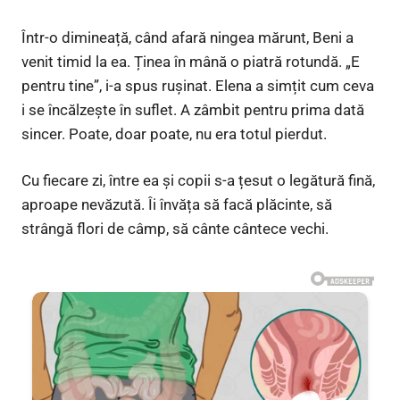
Într-o dimineață, când afară ningea mărunt, Beni a
venit timid la ea. Ținea în mână o piatră rotundă. „E
pentru tine”, i-a spus rușinat. Elena a simțit cum ceva
i se încălzește în suflet. A zâmbit pentru prima dată
sincer. Poate, doar poate, nu era totul pierdut.
Cu fiecare zi, între ea și copii s-a țesut o legătură fină,
aproape nevăzută. Îi învăța să facă plăcinte, să
strângă flori de câmp, să cânte cântece vechi.