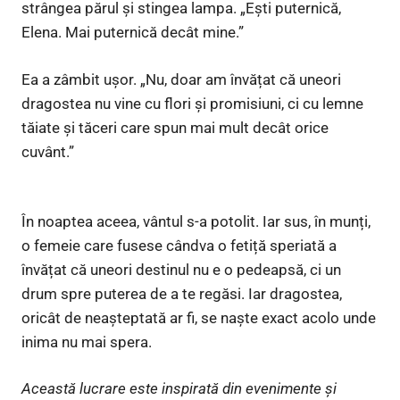
strângea părul și stingea lampa. „Ești puternică,
Elena. Mai puternică decât mine.”
Ea a zâmbit ușor. „Nu, doar am învățat că uneori
dragostea nu vine cu flori și promisiuni, ci cu lemne
tăiate și tăceri care spun mai mult decât orice
cuvânt.”
În noaptea aceea, vântul s-a potolit. Iar sus, în munți,
o femeie care fusese cândva o fetiță speriată a
învățat că uneori destinul nu e o pedeapsă, ci un
drum spre puterea de a te regăsi. Iar dragostea,
oricât de neașteptată ar fi, se naște exact acolo unde
inima nu mai spera.
Această lucrare este inspirată din evenimente și