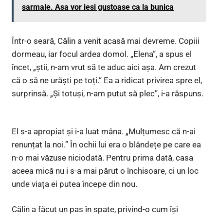
sarmale. Asa vor iesi gustoase ca la bunica
Într-o seară, Călin a venit acasă mai devreme. Copiii
dormeau, iar focul ardea domol. „Elena”, a spus el
încet, „știi, n-am vrut să te aduc aici așa. Am crezut
că o să ne urăști pe toți.” Ea a ridicat privirea spre el,
surprinsă. „Și totuși, n-am putut să plec”, i-a răspuns.
El s-a apropiat și i-a luat mâna. „Mulțumesc că n-ai
renunțat la noi.” În ochii lui era o blândețe pe care ea
n-o mai văzuse niciodată. Pentru prima dată, casa
aceea mică nu i s-a mai părut o închisoare, ci un loc
unde viața ei putea începe din nou.
Călin a făcut un pas în spate, privind-o cum își