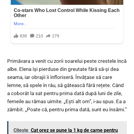
Primăvara a venit cu zorii soarelui peste crestele încă
albe. Elena își pierduse din greutate fără să-și dea
seama, iar obrajii îi înfloriseră. Învățase să care
lemne, să spele în râu, să gătească fără rețete. Când
a coborât la sat pentru prima dată după luni de zile,
femeile au rămas uimite. „Ești alt om”, i-au spus. Ea a
zâmbit. „Poate că, pentru prima dată, sunt eu însămi.”
Citește
Cat orez se pune la 1 kg de carne pentru